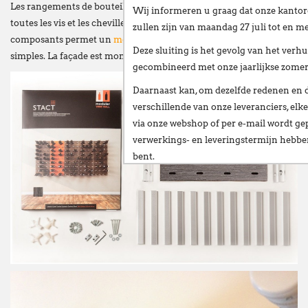
Les rangements de bouteilles STACT sont faciles à assembler,
Wij informeren u graag dat onze kantor
toutes les vis et les chevilles sont inclus. Le petit nombre de
zullen zijn van
maandag 27 juli tot en me
composants permet un
montage facile
en quelques étapes
Deze sluiting is het gevolg van het
verhu
simples. La façade est montée sur un cadre en aluminium.
gecombineerd met onze
jaarlijkse zome
Daarnaast kan, om dezelfde redenen en 
verschillende van onze leveranciers,
elke
via onze webshop of per e-mail
wordt gep
verwerkings- en leveringstermijn hebb
bent.
Wij stellen alles in het werk om deze ve
te beperken en danken u oprecht voor u
Vanaf
maandag 24 augustus
verwelkomen
nieuwe vestiging op het volgende adres:
Broekweg 12W
1601 Sint-Pieters-Leeuw
Wij wensen u een fijne zomer!