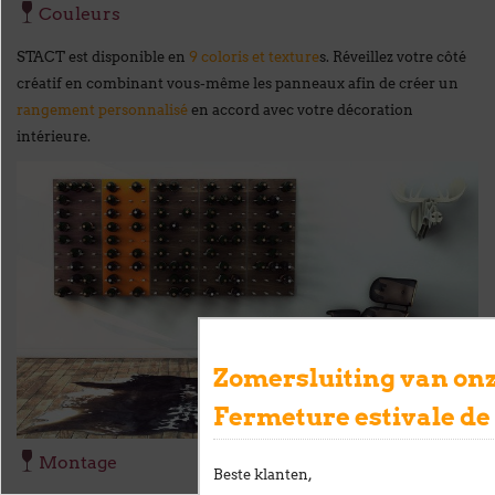
Couleurs
STACT est disponible en
9 coloris et texture
s. Réveillez votre côté
créatif en combinant vous-même les panneaux afin de créer un
rangement personnalisé
en accord avec votre décoration
intérieure.
Zomersluiting van onz
Fermeture estivale de
Montage
Beste klanten,