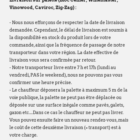
Livraison sur palette (Bloc Cellier, Winemaster,
qu'à l'habitude.
Vinowood, Caviroc, Zig-Zag) :
Nous mettons tout en œuvre pour limiter 
remercions sincèrement pour votre co
- Nous nous efforçons de respecter la date de livraison
demandée. Cependant, le délai de livraison est soumis à
À partir du
lundi 24 août
, nous aurons le
la disponibilité en stock du produit lors de votre
dans nos nouveaux locaux à l'adresse sui
commande, ainsi que la fréquence de passage de notre
Broekweg 12W
transporteur dans votre région. La date effective de
livraison vous sera confirmée par retour.
1620 Drogenbos
- Notre transporteur livre entre 7 h et 17h (lundi au
Nous vous souhaitons un excellent été !
vendredi, PAS le weekend), nous ne pouvons pas vous
François Dubaere et Géraldine Dubaere
confirmer une heure précise.
- Le chauffeur déposera la palette à maximum 5 m de la
voie publique, la palette ne peut pas être déplacée ou
déposée sur une surface inégale comme pavés, galets,
gazon etc....Dans ce cas le chauffeur ne peut pas livrer.
Vous pouvez ensuite faire un nouveau rendez-vous, mais
le coût de cette deuxième livraison (= transport) est à
votre charge.