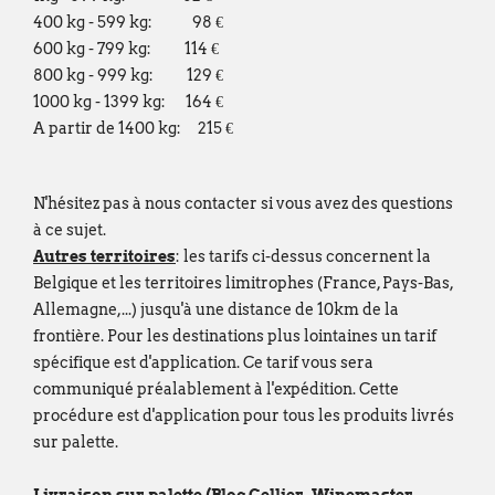
nieuwe vestiging op het volgende adres:
400 kg - 599 kg: 98 €
Broekweg 12W
600 kg - 799 kg: 114 €
800 kg - 999 kg: 129 €
1601 Sint-Pieters-Leeuw
1000 kg - 1399 kg: 164 €
Wij wensen u een fijne zomer!
A partir de 1400 kg: 215 €
François Dubaere en Géraldine Dubaere
--------------------------------------------------
N'hésitez pas à nous contacter si vous avez des questions
à ce sujet.
Chers clients,
Autres territoires
: les tarifs ci-dessus concernent la
Nous vous informons que nos bureaux s
Belgique et les territoires limitrophes (France, Pays-Bas,
fermés
du lundi 27 juillet au vendredi 21
Allemagne,...) jusqu'à une distance de 10km de la
Cette fermeture est liée au
déménagement
frontière. Pour les destinations plus lointaines un tarif
qu'à notre
fermeture estivale annuelle
.
spécifique est d'application. Ce tarif vous sera
communiqué préalablement à l'expédition. Cette
Par ailleurs, en raison de ces mêmes circ
procédure est d'application pour tous les produits livrés
fermeture estivale de plusieurs de nos f
sur palette.
commande passée via notre webshop ou p
juillet
pourra subir un délai de traitemen