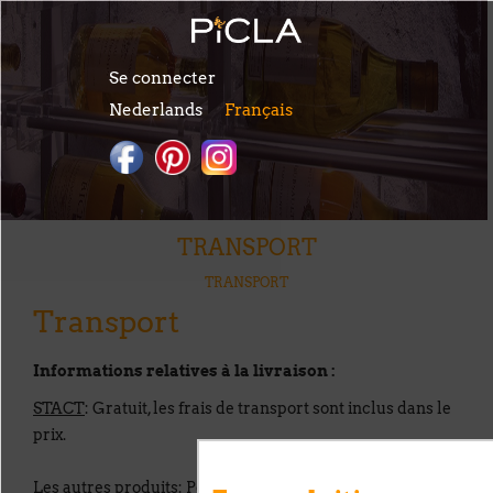
Aller au contenu principal
Se connecter
Nederlands
Français
TRANSPORT
VOUS ÊTES ICI
TRANSPORT
Transport
Informations relatives à la livraison :
STACT
: Gratuit, les frais de transport sont inclus dans le
prix.
Les autres produits
: Pour l'expédition de nos