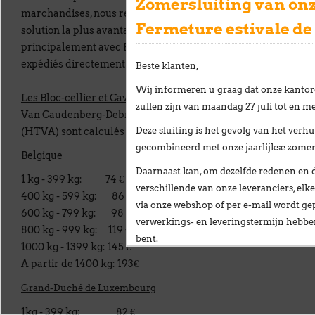
Zomersluiting van onz
marchandises, nous recherchons constamment la
Fermeture estivale de
solution la plus avantageuse. Nous travaillons
principalement avec Bpost et GLS; certains produits sont
expédiés directement depuis l'usine.
Beste klanten,
Wij informeren u graag dat onze kantor
Les Bloc-cellier et Caviroc
sont livrés par les Transports
zullen zijn van
maandag 27 juli tot en me
Van Caudenberg-Debrouwer. Les frais de transport
Deze sluiting is het gevolg van het
verhu
(HTVA) sont calculés selon le poids:
gecombineerd met onze
jaarlijkse zome
Belgique
Daarnaast kan, om dezelfde redenen en 
1 kg - 399 kg: 74 €
verschillende van onze leveranciers,
elke
400 kg - 599 kg: 86 €
via onze webshop of per e-mail
wordt gep
600 kg - 799 kg: 98 €
verwerkings- en leveringstermijn hebb
800 kg - 999 kg: 119 €
bent.
1000 kg - 1399 kg: 145 €
Wij stellen alles in het werk om deze ve
A partir de 1400 kg: 193€
te beperken en danken u oprecht voor u
Grand-Duché de Luxembourg
Vanaf
maandag 24 augustus
verwelkomen
1kg - 399 kg: 82 €