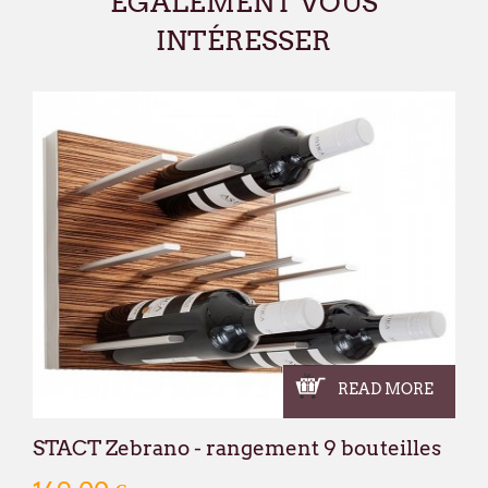
ÉGALEMENT VOUS
INTÉRESSER
François Dubaere et Géraldine Dubaere
READ MORE
STACT Zebrano - rangement 9 bouteilles