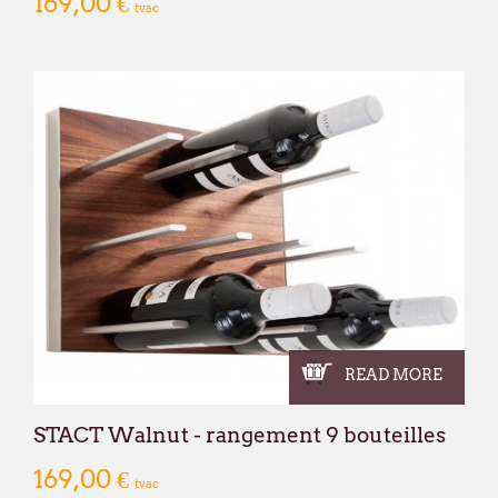
169,00 €
tvac
READ MORE
STACT Walnut - rangement 9 bouteilles
169,00 €
tvac