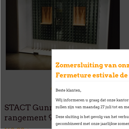
Zomersluiting van onz
Fermeture estivale de
Beste klanten,
Wij informeren u graag dat onze kantor
STACT Gunmetal Grey -
zullen zijn van
maandag 27 juli tot en me
rangement 9 bouteilles
Deze sluiting is het gevolg van het
verhu
gecombineerd met onze
jaarlijkse zome