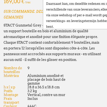
169,00 €
tvac
Daarnaast kan, om dezelfde redenen en 
verschillende van onze leveranciers,
elke
SUR COMMANDE. DELAI DE LIVRAISON +/- 4
via onze webshop of per e-mail
wordt gep
SEMAINES
verwerkings- en leveringstermijn hebb
STACT Gunmetal Grey - rangement 9 bouteilles est
bent.
un support bouteille en bois et aluminium de qualité
Wij stellen alles in het werk om deze ve
aéronautique et anodisé pour une finition élégante propre.
te beperken en danken u oprecht voor u
Chaque STACT contient confortablement 9 bouteilles, mais
en portera 12 lorsqu'elles sont disposées côte-à-côte. Les
Vanaf
maandag 24 augustus
verwelkomen
panneaux sont accrochés aux supports muraux - en utilisant
nieuwe vestiging op het volgende adres:
aucun outil - il suffit de les glisser en position.
Broekweg 12W
Nombre de
9
1601 Sint-Pieters-Leeuw
bouteilles
Matériau
Aluminium anodisé et
Wij wensen u een fijne zomer!
placage de bois haut de
gamme
François Dubaere en Géraldine Dubaere
h x l x p
28.8 x 36.5 x 18.8 cm
Poids
3.2 kg
Montage
Vertical, contre un mur
--------------------------------------------------
Frais
Inclus
transport
Chers clients,
Couleur
444C