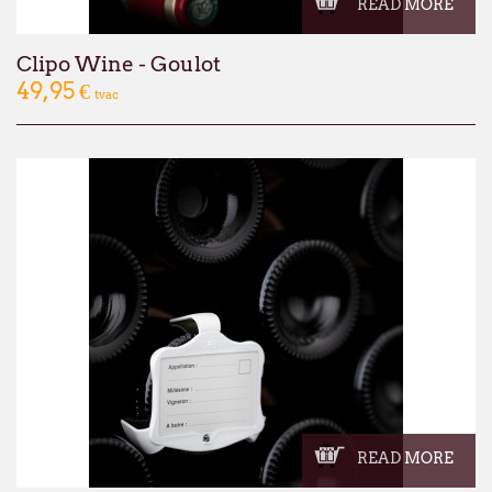
READ MORE
Clipo Wine - Goulot
49,95 €
tvac
READ MORE