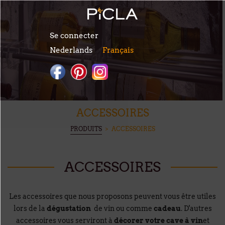
Aller au contenu principal
Se connecter
Nederlands
Français
ACCESSOIRES
VOUS ÊTES ICI
PRODUITS
> ACCESSOIRES
ACCESSOIRES
Les accessoires que nous proposons peuvent vous être utiles
lors de la
dégustation
de vin ou comme
cadeau
. D'autres
accessoires vous serviront à
décorer votre cave à vin
et