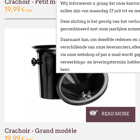
Crachoir - Petit modèle
Wij informeren u graag dat onze kantor
19,99 €
tvac
zullen zijn van
maandag 27 juli tot en me
Deze sluiting is het gevolg van het
verhu
gecombineerd met onze
jaarlijkse zome
Daarnaast kan, om dezelfde redenen en 
verschillende van onze leveranciers,
elke
via onze webshop of per e-mail
wordt gep
verwerkings- en leveringstermijn hebb
bent.
Wij stellen alles in het werk om deze ve
te beperken en danken u oprecht voor u
Vanaf
maandag 24 augustus
verwelkomen
nieuwe vestiging op het volgende adres:
READ MORE
Broekweg 12W
1601 Sint-Pieters-Leeuw
Crachoir - Grand modèle
19,99 €
Wij wensen u een fijne zomer!
tvac