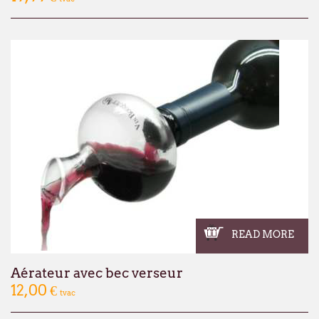
François Dubaere en Géraldine Dubaere
--------------------------------------------------
Chers clients,
Nous vous informons que nos bureaux s
fermés
du lundi 27 juillet au vendredi 21
Cette fermeture est liée au
déménagement
qu'à notre
fermeture estivale annuelle
.
Par ailleurs, en raison de ces mêmes circ
fermeture estivale de plusieurs de nos f
commande passée via notre webshop ou p
juillet
pourra subir un délai de traitemen
READ MORE
qu'à l'habitude.
Nous mettons tout en œuvre pour limiter 
Aérateur avec bec verseur
remercions sincèrement pour votre co
12,00 €
tvac
À partir du
lundi 24 août
, nous aurons le