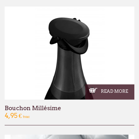
dans nos nouveaux locaux à l'adresse sui
Broekweg 12W
1620 Drogenbos
Nous vous souhaitons un excellent été !
François Dubaere et Géraldine Dubaere
READ MORE
Bouchon Millésime
4,95 €
tvac