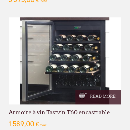
tvac
READ MORE
Armoire à vin Tastvin T60 encastrable
1 589,00 €
tvac