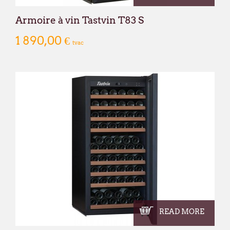
1620 Drogenbos
Armoire à vin Tastvin T83 S
Nous vous souhaitons un excellent été !
1 890,00 €
François Dubaere et Géraldine Dubaere
tvac
READ MORE