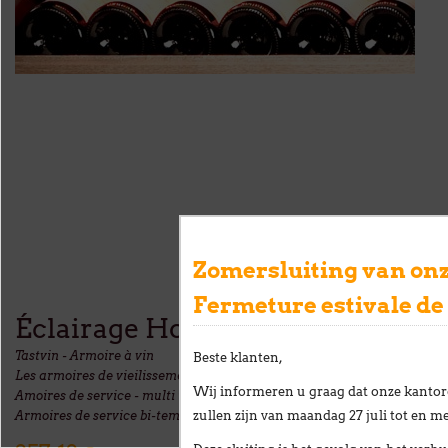
Zomersluiting van onz
Fermeture estivale de
Éclairage Horizontal Double
Tastvin - Armoire à vin
Beste klanten,
Les armoires de vieilissement - une température
Wij informeren u graag dat onze kantor
Amoires de service - multi températures
zullen zijn van
maandag 27 juli tot en me
Armoires de service bi-température