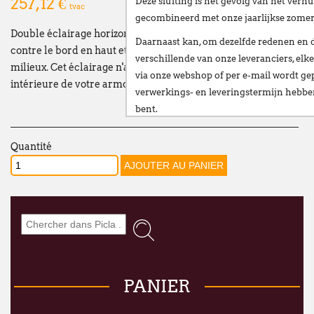
257,12 €
Deze sluiting is het gevolg van het
verhu
tvac
gecombineerd met onze
jaarlijkse zome
Double éclairage horizontal LED. Ceux-ci sont montées
Daarnaast kan, om dezelfde redenen en 
contre le bord en haut et contre la clayette fixe du
verschillende van onze leveranciers,
elke
milieux. Cet éclairage n'a pas d'impact sur la température
via onze webshop of per e-mail
wordt gep
intérieure de votre armoire TastVin
verwerkings- en leveringstermijn hebb
bent.
Wij stellen alles in het werk om deze ve
Quantité
te beperken en danken u oprecht voor u
Vanaf
maandag 24 augustus
verwelkomen
nieuwe vestiging op het volgende adres:
Broekweg 12W
1601 Sint-Pieters-Leeuw
Wij wensen u een fijne zomer!
PANIER
François Dubaere en Géraldine Dubaere
--------------------------------------------------