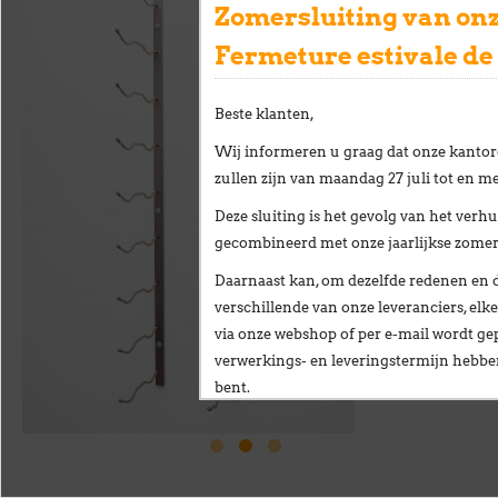
Zomersluiting van onz
Fermeture estivale de
Beste klanten,
Wij informeren u graag dat onze kantor
zullen zijn van
maandag 27 juli tot en me
Deze sluiting is het gevolg van het
verhu
gecombineerd met onze
jaarlijkse zome
Daarnaast kan, om dezelfde redenen en 
verschillende van onze leveranciers,
elke
via onze webshop of per e-mail
wordt gep
verwerkings- en leveringstermijn hebb
bent.
Wij stellen alles in het werk om deze ve
te beperken en danken u oprecht voor u
Vanaf
maandag 24 augustus
verwelkomen