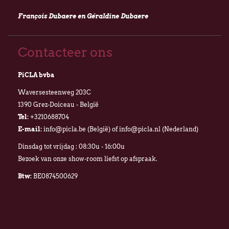
François Dubaere en Géraldine Dubaere
Contacteer ons
PiCLA bvba
Waversesteenweg 203C
1390 Grez-Doiceau - België
Tel:
+3210688704
E-mail:
info@picla.be (België) of info@picla.nl (Nederland)
Dinsdag tot vrijdag : 08:30u - 16:00u
Bezoek van onze show-room liefst op afspraak.
Btw:
BE0874500629