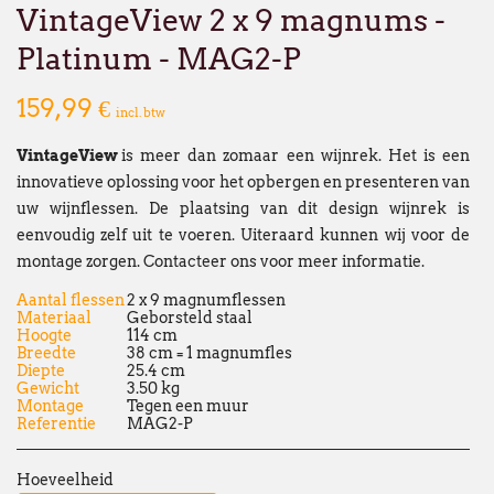
VintageView 2 x 9 magnums -
nieuwe vestiging op het volgende adres:
Platinum - MAG2-P
Broekweg 12W
1601 Sint-Pieters-Leeuw
159,99 €
incl. btw
Wij wensen u een fijne zomer!
VintageView
is meer dan zomaar een wijnrek. Het is een
François Dubaere en Géraldine Dubaere
innovatieve oplossing voor het opbergen en presenteren van
--------------------------------------------------
uw wijnflessen. De plaatsing van dit design wijnrek is
eenvoudig zelf uit te voeren. Uiteraard kunnen wij voor de
Chers clients,
montage zorgen. Contacteer ons voor meer informatie.
Nous vous informons que nos bureaux s
Aantal flessen
2 x 9 magnumflessen
fermés
du lundi 27 juillet au vendredi 21
Materiaal
Geborsteld staal
Hoogte
114 cm
Cette fermeture est liée au
déménagement
Breedte
38 cm = 1 magnumfles
Diepte
25.4 cm
qu'à notre
fermeture estivale annuelle
.
Gewicht
3.50 kg
Montage
Tegen een muur
Par ailleurs, en raison de ces mêmes circ
Referentie
MAG2-P
fermeture estivale de plusieurs de nos f
commande passée via notre webshop ou p
Hoeveelheid
juillet
pourra subir un délai de traitemen